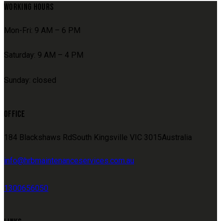
WORKING HOURS
Mon-Fri: 9 AM – 6 PM
Saturday: 9 AM – 4 PM
Sunday: closed
OFFICE
184 Blackshaws RdSouth Kingsville VIC 3015Australia
info@hrbmaintenanceservices.com.au
1300656050