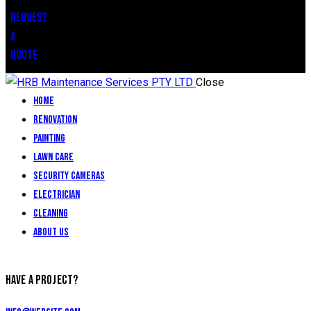
REQUEST
A
QUOTE
Close
Home
renovation
painting
Lawn Care
Security Cameras
Electrician
Cleaning
About Us
HAVE A PROJECT?